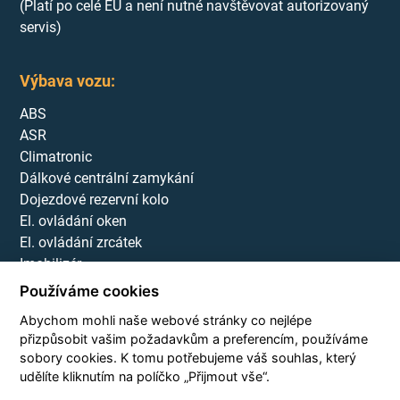
(Platí po celé EU a není nutné navštěvovat autorizovaný
servis)
Výbava vozu:
ABS
ASR
Climatronic
Dálkové centrální zamykání
Dojezdové rezervní kolo
El. ovládání oken
El. ovládání zrcátek
Imobilizér
Litá kola
Používáme cookies
Malý kožený paket
Abychom mohli naše webové stránky co nejlépe
Mlhovky
přizpůsobit vašim požadavkům a preferencím, používáme
Natáčecí světlomety
sobory cookies. K tomu potřebujeme váš souhlas, který
Originální autorádio
udělíte kliknutím na políčko „Přijmout vše“.
Palubní počítač