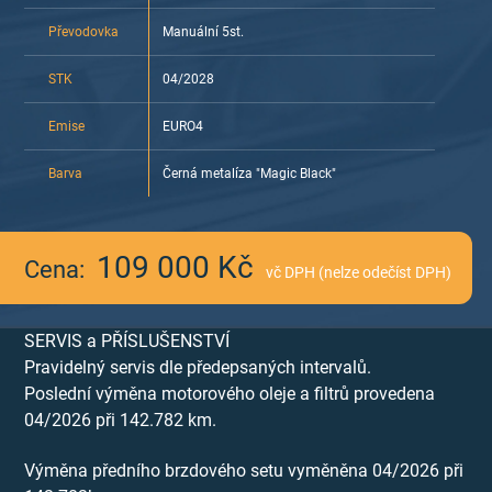
Převodovka
Manuální 5st.
STK
04/2028
Emise
EURO4
Barva
Černá metalíza "Magic Black"
109 000 Kč
Cena:
vč DPH (nelze odečíst DPH)
SERVIS a PŘÍSLUŠENSTVÍ
Pravidelný servis dle předepsaných intervalů.
Poslední výměna motorového oleje a filtrů provedena
04/2026 při 142.782 km.
Výměna předního brzdového setu vyměněna 04/2026 při