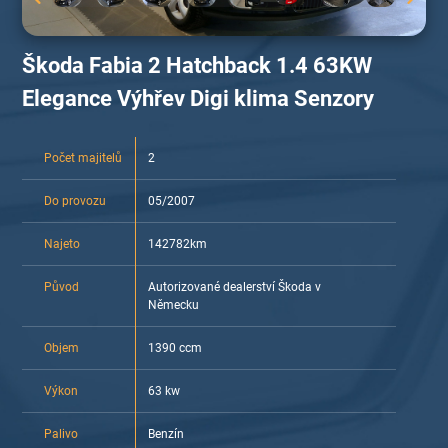
Škoda Fabia 2 Hatchback 1.4 63KW
Elegance Výhřev Digi klima Senzory
Počet majitelů
2
Do provozu
05/2007
Najeto
142782km
Původ
Autorizované dealerství Škoda v
Německu
Objem
1390 ccm
Výkon
63 kw
Palivo
Benzín