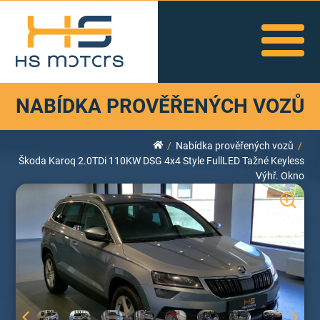
NABÍDKA PROVĚŘENÝCH VOZŮ
Nabídka prověřených vozů
Škoda Karoq 2.0TDi 110KW DSG 4x4 Style FullLED Tažné Keyless
Výhř. Okno