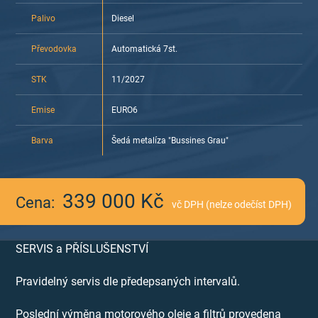
Palivo
Diesel
Převodovka
Automatická 7st.
STK
11/2027
Emise
EURO6
Barva
Šedá metalíza "Bussines Grau"
339 000 Kč
Cena:
vč DPH (nelze odečíst DPH)
SERVIS a PŘÍSLUŠENSTVÍ
Pravidelný servis dle předepsaných intervalů.
Poslední výměna motorového oleje a filtrů provedena