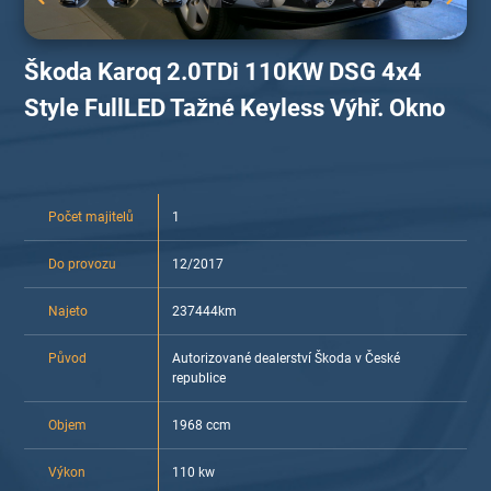
Škoda Karoq 2.0TDi 110KW DSG 4x4
Style FullLED Tažné Keyless Výhř. Okno
Počet majitelů
1
Do provozu
12/2017
Najeto
237444km
Původ
Autorizované dealerství Škoda v České
republice
Objem
1968 ccm
Výkon
110 kw