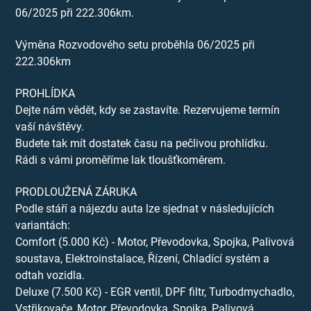
06/2025 při 222.306km.
Výměna Rozvodového setu proběhla 06/2025 při
222.306km
PROHLÍDKA
Dejte nám vědět, kdy se zastavíte. Rezervujeme termín
vaší návštěvy.
Budete tak mít dostatek času na pečlivou prohlídku.
Rádi s vámi proměříme lak tloušťkoměrem.
PRODLOUŽENÁ ZÁRUKA
Podle stáří a nájezdu auta lze sjednat v následujících
variantách:
Comfort (5.000 Kč) - Motor, Převodovka, Spojka, Palivová
soustava, Elektroinstalace, Řízení, Chladící systém a
odtah vozidla.
Deluxe (7.500 Kč) - EGR ventil, DPF filtr, Turbodmychadlo,
Vstřikovače, Motor, Převodovka, Spojka, Palivová