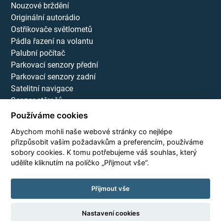
Nouzové brždění
Originální autorádio
Ostřikovače světlometů
Pádla řazení na volantu
Palubní počítač
Parkovací senzory přední
Parkovací senzory zadní
Satelitní navigace
Senzor stěračů
Senzor tlaku v pneumatikách
Používáme cookies
Startování tlačítkem
Abychom mohli naše webové stránky co nejlépe
USB
přizpůsobit vašim požadavkům a preferencím, používáme
Volba jízdního režimu
sobory cookies. K tomu potřebujeme váš souhlas, který
Vyhřívaná přední sedadla
udělíte kliknutím na políčko „Přijmout vše“.
Vyhřívaná zadní sedadla
Vyhřívané čelní sklo
Přijmout vše
Zatmavená zadní skla
Nastavení cookies