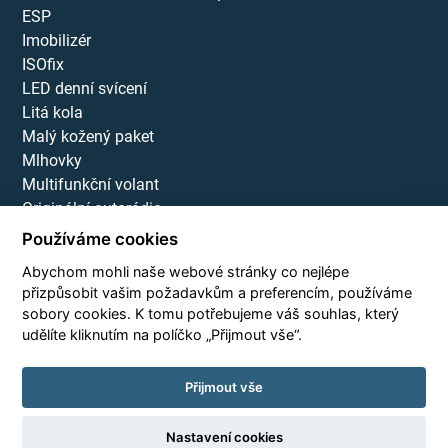
ESP
Imobilizér
ISOfix
LED denní svícení
Litá kola
Malý kožený paket
Mlhovky
Multifunkční volant
Originální autorádio
Palubní počítač
Používáme cookies
Parkovací kamera
Abychom mohli naše webové stránky co nejlépe
Parkovací senzory zadní
přizpůsobit vašim požadavkům a preferencím, používáme
Senzor stěračů
sobory cookies. K tomu potřebujeme váš souhlas, který
Senzor tlaku v pneumatikách
udělíte kliknutím na políčko „Přijmout vše“.
Tažné zařízení
Tempomat
Přijmout vše
USB
Nastavení cookies