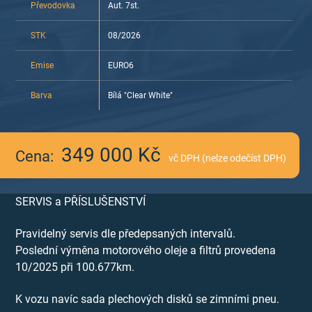
Převodovka
Aut. 7st.
STK
08/2026
Emise
EURO6
Barva
Bílá "Clear White"
349 000 Kč
Cena:
vč DPH (nelze odečíst DPH)
SERVIS a PŘÍSLUŠENSTVÍ
Pravidelný servis dle předepsaných intervalů.
Poslední výměna motorového oleje a filtrů provedena
10/2025 při 100.677km.
K vozu navíc sada plechových disků se zimními pneu.