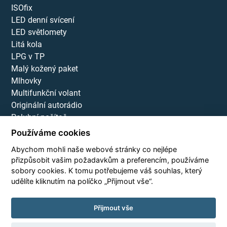
ISOfix
LED denní svícení
LED světlomety
Litá kola
LPG v TP
Malý kožený paket
Mlhovky
Multifunkční volant
Originální autorádio
Palubní počítač
Parkovací kamera
Používáme cookies
Parkovací senzory přední
Abychom mohli naše webové stránky co nejlépe
Parkovací senzory zadní
přizpůsobit vašim požadavkům a preferencím, používáme
Sledování únavy řidiče
sobory cookies. K tomu potřebujeme váš souhlas, který
Startování tlačítkem
udělíte kliknutím na políčko „Přijmout vše“.
Tempomat
USB
Přijmout vše
Vyhřívaná přední sedadla