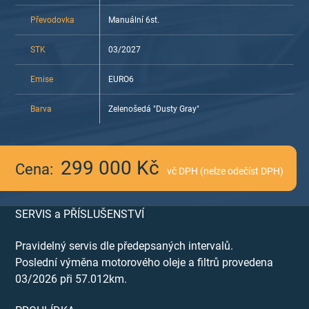
Převodovka
Manuální 6st.
STK
03/2027
Emise
EURO6
Barva
Zelenošedá "Dusty Gray"
299 000 Kč
Cena:
vč DPH (nelze odečíst DPH)
SERVIS a PŘÍSLUŠENSTVÍ
Pravidelný servis dle předepsaných intervalů.
Poslední výměna motorového oleje a filtrů provedena
03/2026 při 57.012km.