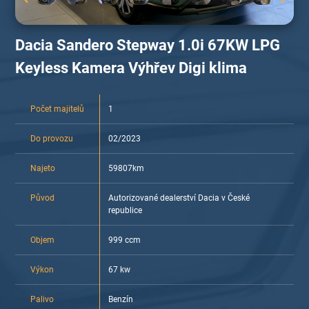
Dacia Sandero Stepway 1.0i 67KW LPG
Keyless Kamera Výhřev Digi klima
Počet majitelů
1
Do provozu
02/2023
Najeto
59807km
Původ
Autorizované dealerství Dacia v České
republice
Objem
999 ccm
Výkon
67 kw
Palivo
Benzín